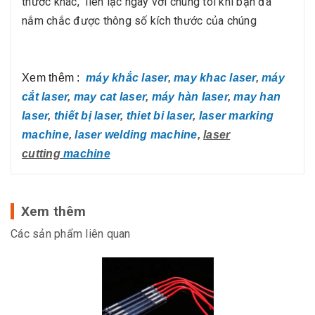
thước khác, liên lạc ngay với chúng tôi khi bạn đã
nắm chắc được thông số kích thước của chúng
Xem thêm :
máy khắc laser
,
may khac laser
,
máy
cắt laser
,
may cat laser
,
máy hàn laser
,
may han
laser
,
thiết bị laser
,
thiet bi laser
,
laser marking
machine
,
laser welding machine
,
laser
cutting
machine
Xem thêm
Các sản phẩm liên quan