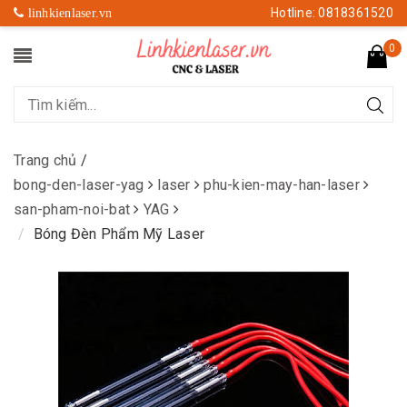
Hotline: 0818361520
linhkienlaser.vn
0
Trang chủ
/
bong-den-laser-yag
laser
phu-kien-may-han-laser
san-pham-noi-bat
YAG
Bóng Đèn Phẩm Mỹ Laser