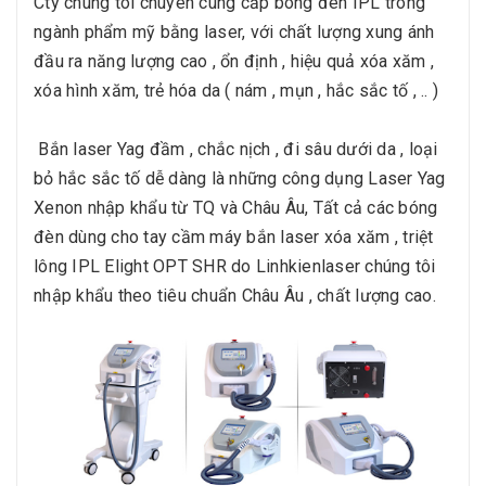
Cty chúng tôi chuyên cung cấp bóng đèn IPL trong
ngành phẩm mỹ bằng laser, với chất lượng xung ánh
đầu ra năng lượng cao , ổn định , hiệu quả xóa xăm ,
xóa hình xăm, trẻ hóa da ( nám , mụn , hắc sắc tố , .. )
Bắn laser Yag đầm , chắc nịch , đi sâu dưới da , loại
bỏ hắc sắc tố dễ dàng là những công dụng Laser Yag
Xenon nhập khẩu từ TQ và Châu Âu, Tất cả các bóng
đèn dùng cho tay cầm máy bắn laser xóa xăm , triệt
lông IPL Elight OPT SHR do Linhkienlaser chúng tôi
nhập khẩu theo tiêu chuẩn Châu Âu , chất lượng cao.