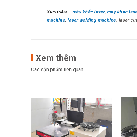
máy khắc laser
,
may khac lase
Xem thêm :
machine
,
laser welding machine
,
laser cu
Xem thêm
Các sản phẩm liên quan