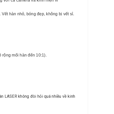
g với cả camera và kính hiện vi
Vết hàn nhỏ, bóng đẹp, không bị vết sỉ.
ề rộng mối hàn đến 10:1).
hàn LASER không đòi hỏi quá nhiều về kinh