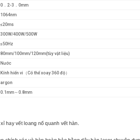
0．2-3．0mm
1064nm
≤20ms
300W/400W/500W
≤50Hz
80mm/100mm/120mm(tùy vật liệu)
Nước
Kính hiển vi（Có thể xoay 360 độ）
argon
0.1mm～0.8mm
 xỉ hay vết loang nổ quanh vết hàn.