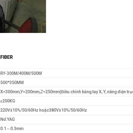
FIBER
RY-300M/400M/500M
500*350MM
X=300mm,Y=200mm,Z=250mm(Điều chỉnh bằng tay X, Y, nâng điện trụ
≤200KG
220V±10%/50/60Hz hoặc380V±10%/50/60Hz
Nd:YAG
0.1～0.3mm