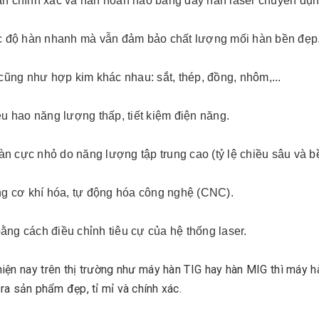
hàn chính xác và hàn hoàn hảo bằng dây hàn laser chuyên dụn
ốc độ hàn nhanh mà vẫn đảm bảo chất lượng mối hàn bền đẹp. 
 cũng như hợp kim khác nhau: sắt, thép, đồng, nhôm,...
êu hao năng lượng thấp, tiết kiệm điện năng.
n cực nhỏ do năng lượng tập trung cao (tỷ lệ chiều sâu và b
ông cơ khí hóa, tự động hóa công nghệ (CNC).
ằng cách điều chỉnh tiêu cự của hệ thống laser.
hiện nay trên thị trường như máy hàn TIG hay hàn MIG thì máy 
a sản phẩm đẹp, tỉ mỉ và chính xác.