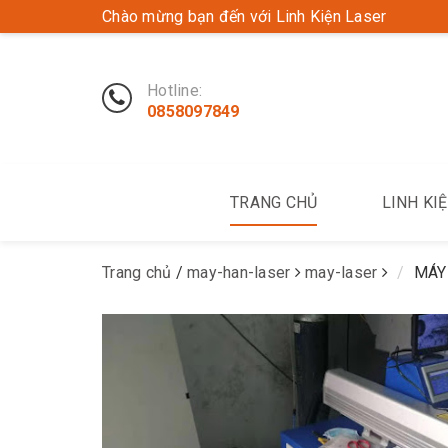
Chào mừng bạn đến với Linh Kiện Laser
Hotline:
0858097849
TRANG CHỦ
LINH KI
Trang chủ
/
may-han-laser
may-laser
MÁY