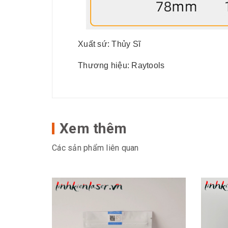
Xu
ấ
t s
ứ
: Th
ủ
y S
ĩ
Th
ươ
ng hi
ệ
u: Raytools
Xem thêm
Các sản phẩm liên quan