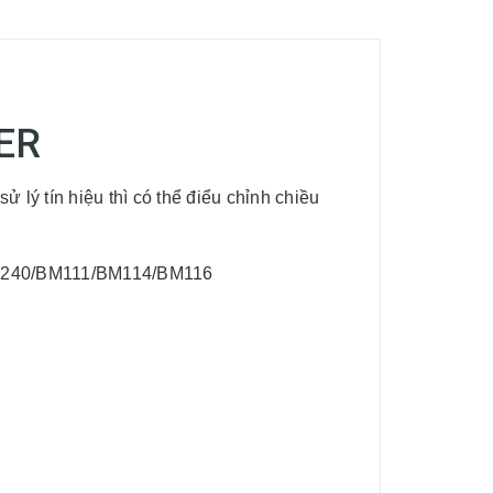
BER
 s
ử
lý t
í
n hi
ệ
u th
ì
c
ó
th
ể
đ
i
ể
u ch
ỉ
nh chi
ề
u
/BT240/BM111/BM114/BM116