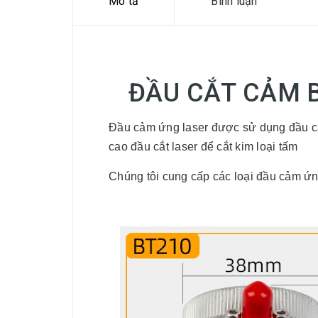
Mô tả
Bình luận
ĐẦU CẮT CẢM B
Đầ
u c
ả
m
ứ
ng laser
đượ
c s
ử
dụng
đầ
u c
cao
đầ
u c
ắ
t laser
để
c
ắ
t kim lo
ạ
i t
ấ
m
Chúng tôi cung cấp các loại đầu cảm