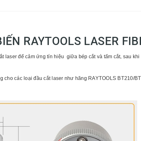
IẾN RAYTOOLS LASER FI
ắ
t laser
để
c
ả
m
ứ
ng t
í
n hi
ệ
u
gi
ữ
a b
é
p c
ắ
t v
à
t
ấ
m c
ắ
t, sau khi
 ứng cho các loại đầu cắt laser như hãng RAYTOOLS BT210