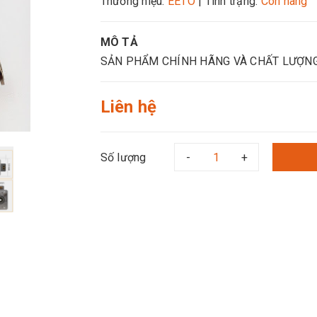
Thương hiệu:
EETO
|
Tình trạng:
Còn hàng
MÔ TẢ
SẢN PHẨM CHÍNH HÃNG VÀ CHẤT LƯỢN
Liên hệ
Số lượng
-
+