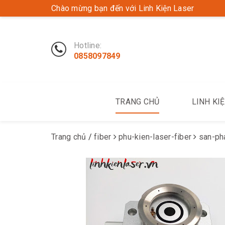
Chào mừng bạn đến với Linh Kiện Laser
Hotline:
0858097849
TRANG CHỦ
LINH KI
Trang chủ
/
fiber
phu-kien-laser-fiber
san-ph